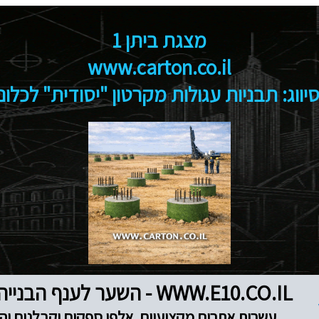
מצגת ביתן 1
www.carton.co.il
ווג: תבניות עגולות מקרטון "יסודית" לכלו
WWW.E10.CO.IL - השער לענף הבנייה והנדל"ן
עשרות אתרים מקצועיים, אלפי ספקים וקבלנים והז