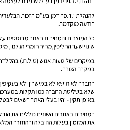
הנהלת י.ד.פרידמן בע"מ שומרת לעצמה את
להנהלת י.ד.פרידמן בע"מ הזכות הבלעדית ל
הודעה מוקדמת.
כל המוצרים והמחירים באתר מבוססים על 
שינוי שער החליפין,מחיר חומרי הגלם , מיסוי
במיקרים של טעות אנוש (ט.ל.ח.) בהקלדת
במקרה הצורך.
החברה לא תישא לא במישרין ולא בעקיפין 
שלא בשליטת החברה כמו תקלות במערכת ה
באופן תקין - יהיו בעלי האתר רשאים לבט
המחירים באתרים השונים כוללים את הובל
את המזמין בעלות ההובלה וההחזרה המלאי