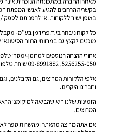
מאחר והחברה במתכונתה הנוכחית אינה מס
בקשריה הרחבים להגיע לאנשי המפתח המתא
באופן ישיר ללקוחות. או להפנותם לספק /
כל לקוח ניבחר בי.ד.פרידמן בע"מ- מקבל 
מוכנים לקצץ גם במרווחי הרווח הסיטונאי ש
אחוזי ההנחה הנוספים למזומן-ימסרו טלפונ
5256255-050, 09-8991882 שיחת טלפון אחת תחסוך לך ה"קונה החכם" הרבה כסף, ריצות וזמן יקר.
אלפי הלקוחות המרוצים, גם הקבלנים, וגם
וחברינו היקרים.
הזמינות שלנו היא שהביאה למיקומנו הראשו
המרוצים.
אם אתה מרוצה מהאתר ומהשרות ספר לאחרי