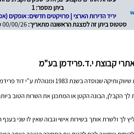
ביתן מספר: 1
יריד הדירות הארצי | פרויקטים חדשים: אופקים (אפ
סטטוס ביתן זה למצגת הראשונה מתאריך:
00/00/26 עד 00/00/26
אתרי קבוצת י.ד.פרידמן בע"מ
דה בשנת 1983 ומנוהלת ע"י דוד פרידמן.
 לך הקבלן, הבונה הקטן או המתכנן את השרות הטוב ביות
יץ לך ולשרת אותך בשירות אישי וגבוה שאין לו שני בענף ה
 לקוחות שחשוב להם לקנות את הסחורה הטובה ביותר במחיר