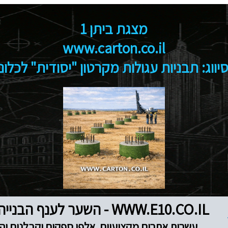
מצגת ביתן 1
www.carton.co.il
ווג: תבניות עגולות מקרטון "יסודית" לכלו
WWW.E10.CO.IL - השער לענף הבנייה והנדל"ן
עשרות אתרים מקצועיים, אלפי ספקים וקבלנים והז