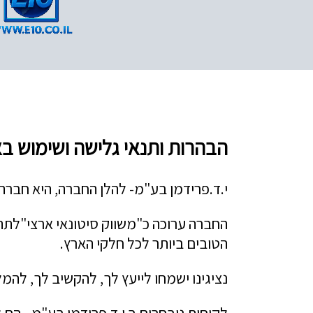
הבהרות ותנאי גלישה ושימוש ב
י.ד.פרידמן בע"מ- להלן החברה, היא חברת שיווק ותיקה שנוס
החברה ערוכה כ"משווק סיטונאי ארצי"לתת
הטובים ביותר לכל חלקי הארץ.
נציגינו ישמחו לייעץ לך, להקשיב לך, להמל
לקוחות ניבחרים ב י.ד.פרידמן בע"מ - הם