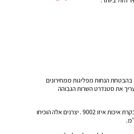
 בהבטחת הנחות מפליגות ממחירונים
עריך את סטנדרט השרות הגבוהה
יצרנים ניבחרים בי.ד.פרידמן בע"מ-יצרנים המקפידים לקבל את כל תווי התקן המוכרים בארץ ,כולל בקרת איכות איזו 9002 . יצרנים אלה הוכיחו
מ.